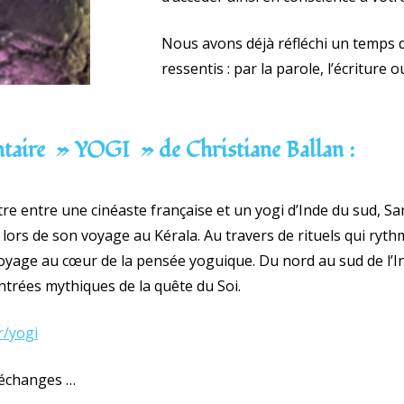
Nous avons déjà réfléchi un temps 
ressentis : par la parole, l’écriture 
taire » YOGI » de Christiane Ballan :
tre entre une cinéaste française et un yogi d’Inde du sud, 
é lors de son voyage au Kérala. Au travers de rituels qui ryth
 voyage au cœur de la pensée yoguique. Du nord au sud de l’I
ntrées mythiques de la quête du Soi.
r/yogi
t échanges …